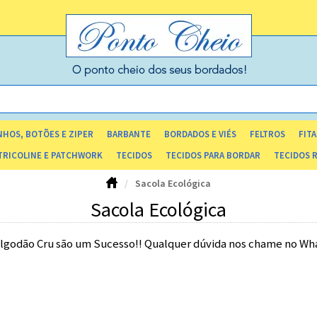
HOS, BOTÕES E ZIPER
BARBANTE
BORDADOS E VIÉS
FELTROS
FITA
TRICOLINE E PATCHWORK
TECIDOS
TECIDOS PARA BORDAR
TECIDOS 
Sacola Ecológica
Sacola Ecológica
Algodão Cru são um Sucesso!! Qualquer dúvida nos chame no Wha