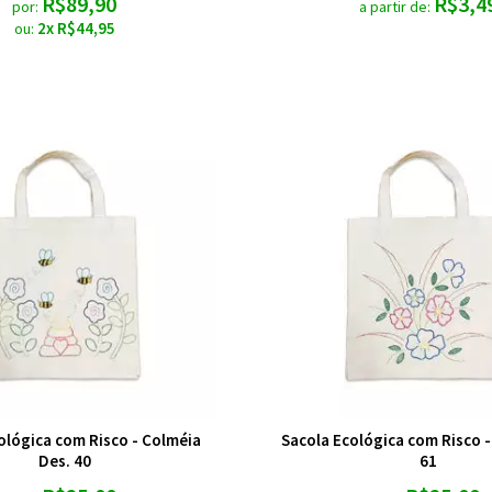
R$89,90
R$3,4
por:
a partir de:
2x R$44,95
ou:
ológica com Risco - Colméia
Sacola Ecológica com Risco -
Des. 40
61