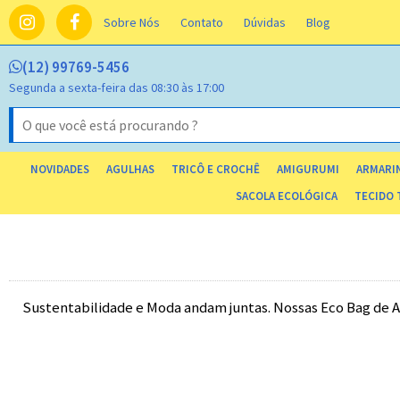
Sobre Nós
Contato
Dúvidas
Blog
(12) 99769-5456
Segunda a sexta-feira das 08:30 às 17:00
NOVIDADES
AGULHAS
TRICÔ E CROCHÊ
AMIGURUMI
ARMARIN
SACOLA ECOLÓGICA
TECIDO 
Sustentabilidade e Moda andam juntas. Nossas Eco Bag de 