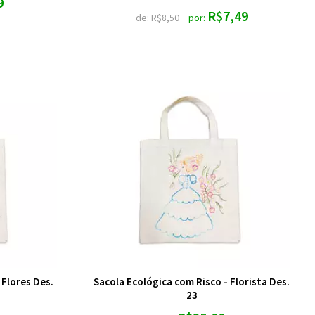
9
R$7,49
de:
R$8,50
por:
 Flores Des.
Sacola Ecológica com Risco - Florista Des.
23