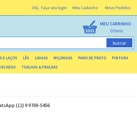
Olá,
Faça seu login
Meu Cadastro
Meus Pedidos
MEU CARRINHO
0
S E LAÇOS
LÃS
LINHAS
MIÇANGAS
PANO DE PRATO
PINTURA
RISCADOS
TOALHAS & FRALDAS
tsApp (12) 9 9769-5456