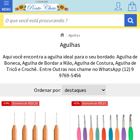
0
Agulhas
Agulhas
Aqui você encontra a agulha ideal para o seu bordado. Agulha de
Boneca, Agulha de Bordar a Mão, Agulha de Costura, Agulha de
Tricô e Crochê.. Entre Outras nos chame no WhatsApp (12) 9
9769-5456
Ordenar por:
64%
Economize:
R$10,20
42%
Economize:
R$5,01