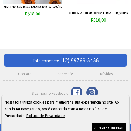
ALMOFADA COM RISCO PARA BORDAR - GIRASSÓIS
R$18,00
ALMOFADA COM RISCO PARA BORDAR - ORQUÍDIAS
R$18,00
(12) 99769-5456
Fale conosco:
Contato
Sobre nós
Dúvidas
Nossa loja utiliza cookies para melhorar a sua experiência no site. Ao
Razão Social: Meire C. Moreno Silva SJ Campos ME
continuar navegando, você concorda com a nossa Política de
CNPJ: 02.410.973/0001-24
Endereço: Rua Cel. José Monteiro, 392 - Centro - São José dos Campos/SP
Privacidade.
Política de Privacidade
.
Aceitar E Continuar