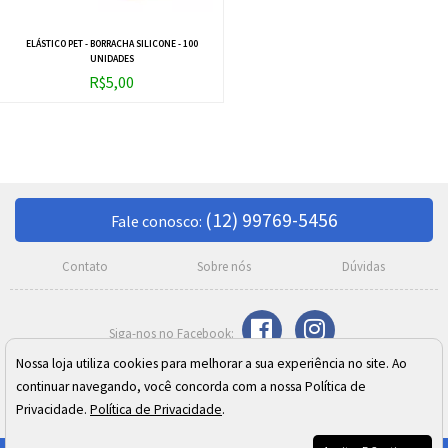
ELÁSTICO PET - BORRACHA SILICONE - 100
UNIDADES
R$5,00
(12) 99769-5456
Fale conosco:
Contato
Sobre nós
Dúvidas
Nossa loja utiliza cookies para melhorar a sua experiência no site. Ao
Razão Social: Meire C. Moreno Silva SJ Campos ME
continuar navegando, você concorda com a nossa Política de
CNPJ: 02.410.973/0001-24
Endereço: Rua Cel. José Monteiro, 392 - Centro - São José dos Campos/SP
Privacidade.
Política de Privacidade
.