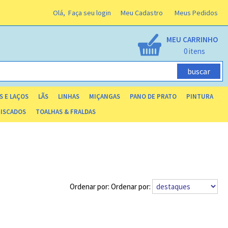
Olá,
Faça seu login
Meu Cadastro
Meus Pedidos
MEU CARRINHO
0
S E LAÇOS
LÃS
LINHAS
MIÇANGAS
PANO DE PRATO
PINTURA
RISCADOS
TOALHAS & FRALDAS
Ordenar por: