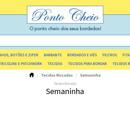
HOS, BOTÕES E ZIPER
BARBANTE
BORDADOS E VIÉS
FELTROS
FITA
TRICOLINE E PATCHWORK
TECIDOS
TECIDOS PARA BORDAR
TECIDOS 
Tecidos Riscados
Semaninha
Tecidos Riscados
Semaninha