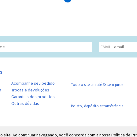
EMAIL
s
Acompanhe seu pedido
Todo o site em até 3x sem juros
a
Trocas e devoluções
Garantias dos produtos
Outras dúvidas
Boleto, depósito e transferência
| Endereço: Rua Cel. José Monteiro, 392 - Centro - São José dos Campos / SP
dem sofrer variação de tonalidade de acordo com a configuração do monitor. Pre
 no site. Ao continuar navegando, você concorda com a nossa Política de Pr