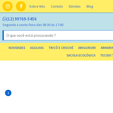
Sobre Nós
Contato
Dúvidas
Blog
(12) 99769-5456
Segunda a sexta-feira das 08:30 às 17:00
NOVIDADES
AGULHAS
TRICÔ E CROCHÊ
AMIGURUMI
ARMARIN
SACOLA ECOLÓGICA
TECIDO 
1