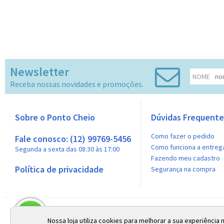
Newsletter
NOME
Receba nossas novidades e promoções.
Sobre o Ponto Cheio
Dúvidas Frequente
Como fazer o pedido
Fale conosco: (12) 99769-5456
Como funciona a entreg
Segunda a sexta das 08:30 às 17:00
Fazendo meu cadastro
Política de privacidade
Segurança na compra
Razão Social: Meire C. Moreno Silva SJ Campos EPP | CNPJ: 02.410.973/0001-24 
As fotos dos produtos são meramente ilustrativas e as cores apresentadas po
Nossa loja utiliza cookies para melhorar a sua experiência