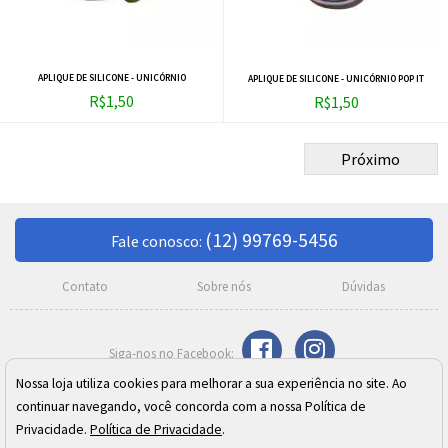
APLIQUE DE SILICONE - UNICÓRNIO
APLIQUE DE SILICONE - UNICÓRNIO POP IT
R$1,50
R$1,50
Próximo
(12) 99769-5456
Fale conosco:
Contato
Sobre nós
Dúvidas
Nossa loja utiliza cookies para melhorar a sua experiência no site. Ao
Razão Social: Meire C. Moreno Silva SJ Campos ME
continuar navegando, você concorda com a nossa Política de
CNPJ: 02.410.973/0001-24
Endereço: Rua Cel. José Monteiro, 392 - Centro - São José dos Campos/SP
Privacidade.
Política de Privacidade
.