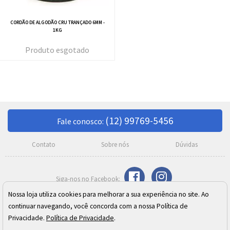
CORDÃO DE ALGODÃO CRU TRANÇADO 6MM -
1KG
esgotado
(12) 99769-5456
Fale conosco:
Contato
Sobre nós
Dúvidas
Nossa loja utiliza cookies para melhorar a sua experiência no site. Ao
Razão Social: Meire C. Moreno Silva SJ Campos ME
continuar navegando, você concorda com a nossa Política de
CNPJ: 02.410.973/0001-24
Endereço: Rua Cel. José Monteiro, 392 - Centro - São José dos Campos/SP
Privacidade.
Política de Privacidade
.