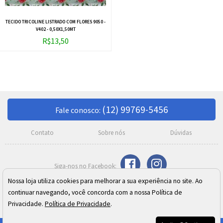
TECIDO TRICOLINE LISTRADO COM FLORES 9050 -
V402 - 0,50X1,50MT
R$13,50
(12) 99769-5456
Fale conosco:
Contato
Sobre nós
Dúvidas
Nossa loja utiliza cookies para melhorar a sua experiência no site. Ao
Razão Social: Meire C. Moreno Silva SJ Campos ME
continuar navegando, você concorda com a nossa Política de
CNPJ: 02.410.973/0001-24
Endereço: Rua Cel. José Monteiro, 392 - Centro - São José dos Campos/SP
Privacidade.
Política de Privacidade
.