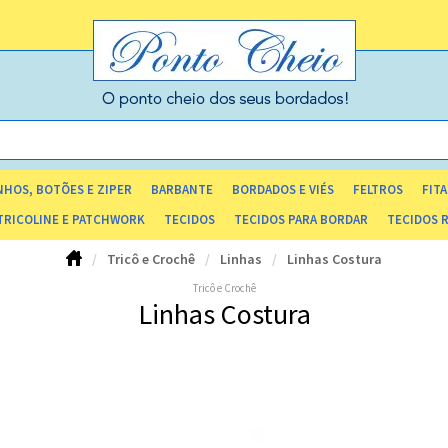
HOS, BOTÕES E ZIPER
BARBANTE
BORDADOS E VIÉS
FELTROS
FITA
TRICOLINE E PATCHWORK
TECIDOS
TECIDOS PARA BORDAR
TECIDOS 
Tricô e Crochê
Linhas
Linhas Costura
Tricô e Crochê
Linhas Costura