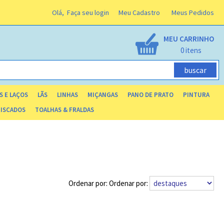
Olá,
Faça seu login
Meu Cadastro
Meus Pedidos
MEU CARRINHO
0
S E LAÇOS
LÃS
LINHAS
MIÇANGAS
PANO DE PRATO
PINTURA
RISCADOS
TOALHAS & FRALDAS
Ordenar por: