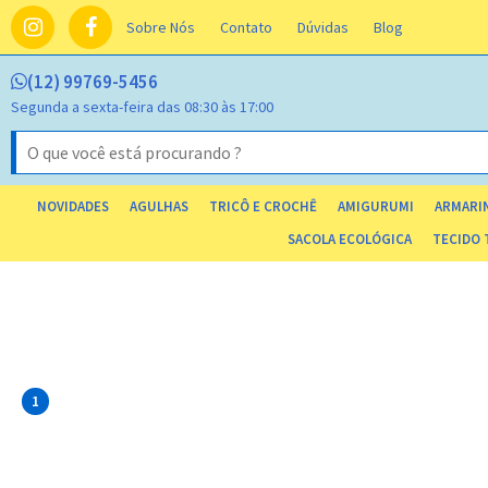
Sobre Nós
Contato
Dúvidas
Blog
(12) 99769-5456
Segunda a sexta-feira das 08:30 às 17:00
NOVIDADES
AGULHAS
TRICÔ E CROCHÊ
AMIGURUMI
ARMARIN
SACOLA ECOLÓGICA
TECIDO 
1