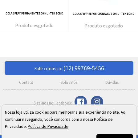
COLA SPRAY PERMANENTE 500 ML - TEK BOND
COLA SPRAY REPOSICIONÁVEL 500ML - TEK BOND
esgotado
esgotado
(12) 99769-5456
Fale conosco:
Contato
Sobre nós
Dúvidas
Nossa loja utiliza cookies para melhorar a sua experiência no site. Ao
Razão Social: Meire C. Moreno Silva SJ Campos ME
continuar navegando, você concorda com a nossa Política de
CNPJ: 02.410.973/0001-24
Endereço: Rua Cel. José Monteiro, 392 - Centro - São José dos Campos/SP
Privacidade.
Política de Privacidade
.