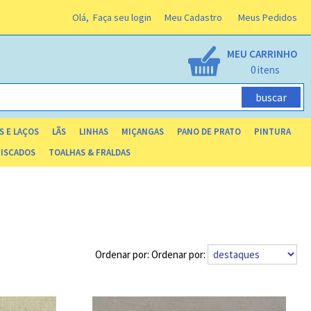
Olá,
Faça seu login
Meu Cadastro
Meus Pedidos
MEU CARRINHO
0
S E LAÇOS
LÃS
LINHAS
MIÇANGAS
PANO DE PRATO
PINTURA
RISCADOS
TOALHAS & FRALDAS
Ordenar por: