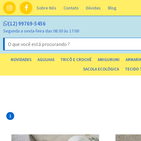
Sobre Nós
Contato
Dúvidas
Blog
(12) 99769-5456
Segunda a sexta-feira das 08:30 às 17:00
NOVIDADES
AGULHAS
TRICÔ E CROCHÊ
AMIGURUMI
ARMARIN
SACOLA ECOLÓGICA
TECIDO 
1