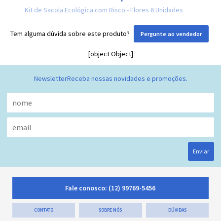
Kit de Sacola Ecológica com Risco - Flores 6 Unidades
Tem alguma dúvida sobre este produto?
Pergunte ao vendedor
[object Object]
Newsletter
Receba nossas novidades e promoções.
Enviar
Fale conosco:
(12) 99769-5456
CONTATO
SOBRE NÓS
DÚVIDAS