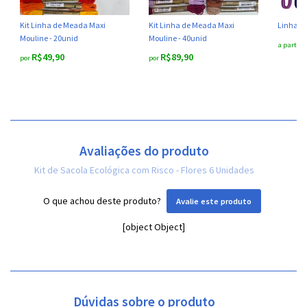
Kit Linha de Meada Maxi
Kit Linha de Meada Maxi
Linha M
Mouline - 20unid
Mouline - 40unid
a partir 
R$49,90
R$89,90
por
por
Avaliações do produto
Kit de Sacola Ecológica com Risco - Flores 6 Unidades
O que achou deste produto?
Avalie este produto
[object Object]
Dúvidas sobre o produto