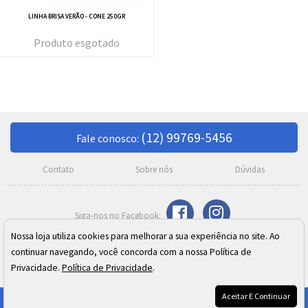
LINHA BRISA VERÃO - CONE 250GR
esgotado
(12) 99769-5456
Fale conosco:
Contato
Sobre nós
Dúvidas
Nossa loja utiliza cookies para melhorar a sua experiência no site. Ao
Razão Social: Meire C. Moreno Silva SJ Campos ME
continuar navegando, você concorda com a nossa Política de
CNPJ: 02.410.973/0001-24
Endereço: Rua Cel. José Monteiro, 392 - Centro - São José dos Campos/SP
Privacidade.
Política de Privacidade
.
Aceitar E Continuar