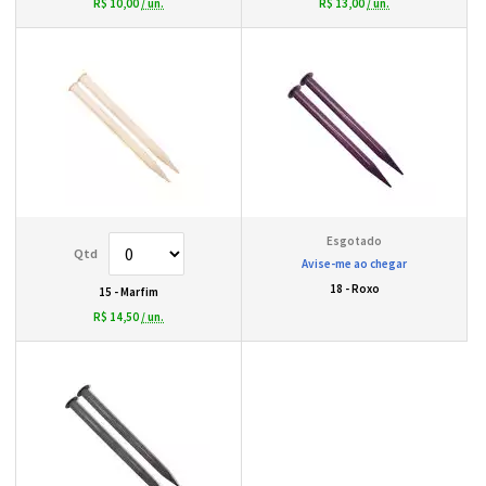
R$ 10,00
/ un.
R$ 13,00
/ un.
Avise-me ao chegar
18 - Roxo
15 - Marfim
R$ 14,50
/ un.