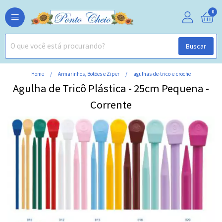
0
Buscar
Home
Armarinhos, Botões e Ziper
agulhas-de-trico-e-croche
Agulha de Tricô Plástica - 25cm Pequena -
Corrente