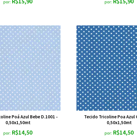
R$15,90
R$15,90
por:
por:
coline Poá Azul Bebe D.1001 -
Tecido Tricoline Poa Azul 
0,50x1,50mt
0,50x1,50mt
R$14,50
R$14,50
por:
por: