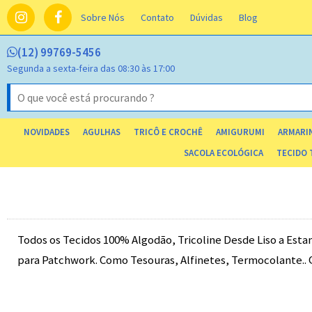
Sobre Nós
Contato
Dúvidas
Blog
(12) 99769-5456
Segunda a sexta-feira das 08:30 às 17:00
NOVIDADES
AGULHAS
TRICÔ E CROCHÊ
AMIGURUMI
ARMARIN
SACOLA ECOLÓGICA
TECIDO 
Todos os Tecidos 100% Algodão, Tricoline Desde Liso a Est
para Patchwork. Como Tesouras, Alfinetes, Termocolante..