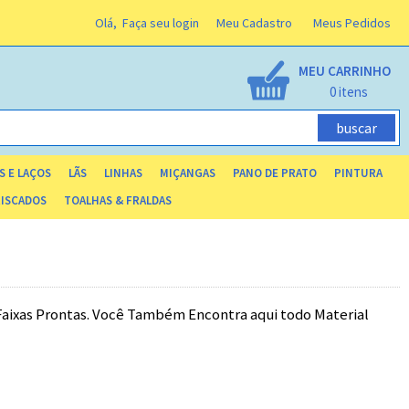
Olá,
Faça seu login
Meu Cadastro
Meus Pedidos
MEU CARRINHO
0
S E LAÇOS
LÃS
LINHAS
MIÇANGAS
PANO DE PRATO
PINTURA
RISCADOS
TOALHAS & FRALDAS
 Faixas Prontas. Você Também Encontra aqui todo Material