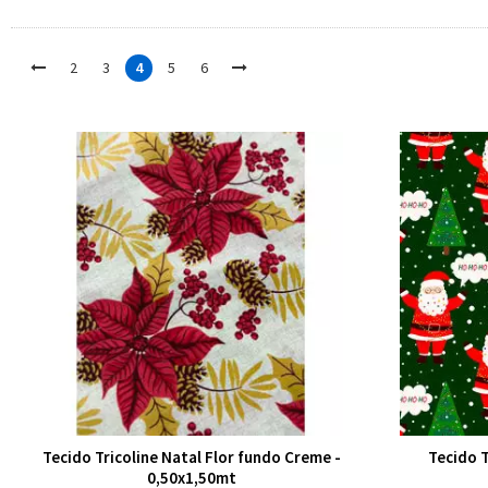
2
3
4
5
6
Tecido Tricoline Natal Flor fundo Creme -
Tecido T
0,50x1,50mt