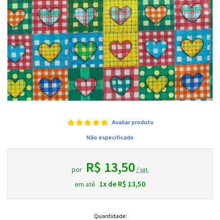
Avaliar produto
Não especificado
R$ 13,50
por
/ un.
1x de R$ 13,50
em até
Quantidade: