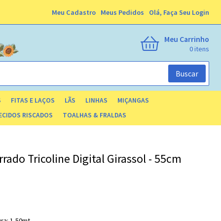
Meu Cadastro
Meus Pedidos
Olá,
Faça Seu Login
Meu Carrinho
0
Buscar
S
FITAS E LAÇOS
LÃS
LINHAS
MIÇANGAS
ECIDOS RISCADOS
TOALHAS & FRALDAS
rado Tricoline Digital Girassol - 55cm
ra: 1,50mt