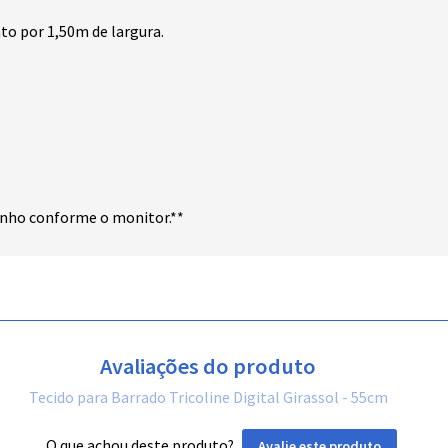
o por 1,50m de largura.
anho conforme o monitor.**
Avaliações do produto
Tecido para Barrado Tricoline Digital Girassol - 55cm
O que achou deste produto?
Avalie este produto