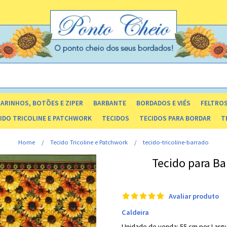
ARINHOS, BOTÕES E ZIPER
BARBANTE
BORDADOS E VIÉS
FELTRO
OS E CAIXAS ORGANIZADORAS
LACINHOS E FLORZINHA DE CETIM
IDO TRICOLINE E PATCHWORK
TECIDOS
TECIDOS PARA BORDAR
T
LISO 40 FIOS
DE TRAMAS E TEXTURAS
TOALHA COM RISCO - ROSTO/BANHO
Home
Tecido Tricoline e Patchwork
tecido-tricoline-barrado
Tecido para Bar
Avaliar produto
Caldeira
Unidade de venda: 55 cm por Largu