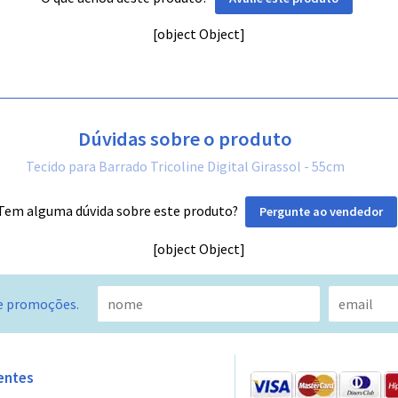
[object Object]
Dúvidas sobre o produto
Tecido para Barrado Tricoline Digital Girassol - 55cm
Tem alguma dúvida sobre este produto?
Pergunte ao vendedor
[object Object]
e promoções.
entes