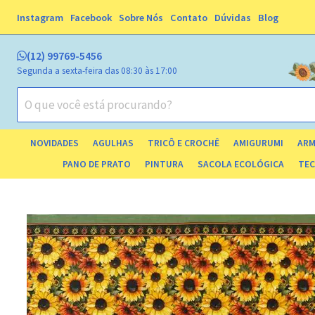
Instagram
Facebook
Sobre Nós
Contato
Dúvidas
Blog
(12) 99769-5456
Segunda a sexta-feira das 08:30 às 17:00
NOVIDADES
AGULHAS
TRICÔ E CROCHÊ
AMIGURUMI
ARM
ESTOJ
PANO DE PRATO
PINTURA
SACOLA ECOLÓGICA
TEC
TECIDO TRICOLINE 
TECIDO 