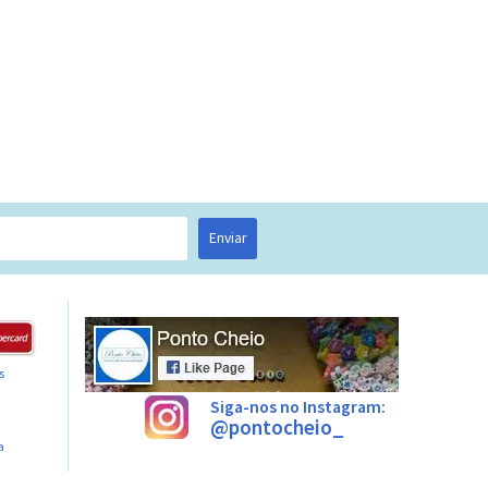
Enviar
s
Siga-nos no Instagram:
@pontocheio_
a