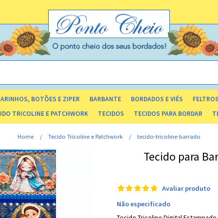
ARINHOS, BOTÕES E ZIPER
BARBANTE
BORDADOS E VIÉS
FELTRO
OS E CAIXAS ORGANIZADORAS
LACINHOS E FLORZINHA DE CETIM
IDO TRICOLINE E PATCHWORK
TECIDOS
TECIDOS PARA BORDAR
T
LISO 40 FIOS
DE TRAMAS E TEXTURAS
TOALHA COM RISCO - ROSTO/BANHO
Home
Tecido Tricoline e Patchwork
tecido-tricoline-barrado
Tecido para Bar
Avaliar produto
Não especificado
Tecido Tricoline Digital Estampad