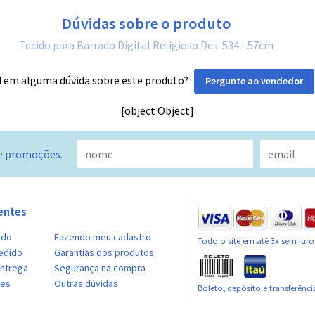
Dúvidas sobre o produto
Tecido para Barrado Digital Religioso Des. 534 - 57cm
Tem alguma dúvida sobre este produto?
Pergunte ao vendedor
[object Object]
e promoções.
entes
ido
Fazendo meu cadastro
Todo o site em até 3x sem juro
edido
Garantias dos produtos
entrega
Segurança na compra
ões
Outras dúvidas
Boleto, depósito e transferênci