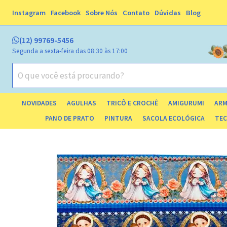
Instagram
Facebook
Sobre Nós
Contato
Dúvidas
Blog
(12) 99769-5456
Segunda a sexta-feira das 08:30 às 17:00
NOVIDADES
AGULHAS
TRICÔ E CROCHÊ
AMIGURUMI
ARM
ESTOJ
PANO DE PRATO
PINTURA
SACOLA ECOLÓGICA
TEC
TECIDO TRICOLINE 
TECIDO 