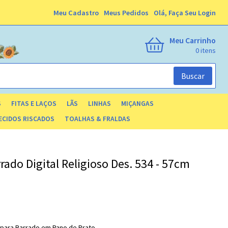
Meu Cadastro
Meus Pedidos
Olá,
Faça Seu Login
Meu Carrinho
0
Buscar
S
FITAS E LAÇOS
LÃS
LINHAS
MIÇANGAS
ECIDOS RISCADOS
TOALHAS & FRALDAS
rado Digital Religioso Des. 534 - 57cm
o para Barrado em Pano de Prato