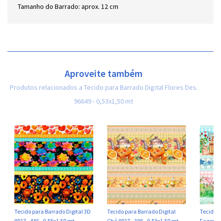
Tamanho do Barrado: aprox. 12 cm
Aproveite também
Produtos relacionados a Tecido para Barrado Digital Flores Des.
96649 - 0,53x1,50 mt
Tecido para Barrado Digital 3D
Tecido para Barrado Digital
Tecido p
9017 - 446 - 0,55x1,50 mt
Chá 9017 - 396 - 0,53x1,50 mt
Fazenda 