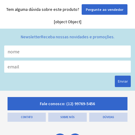
Tem alguma dúvida sobre este produto?
Pergunte ao vendedor
[object Object]
Newsletter
Receba nossas novidades e promoções.
Enviar
Fale conosco:
(12) 99769-5456
CONTATO
SOBRE NÓS
DÚVIDAS