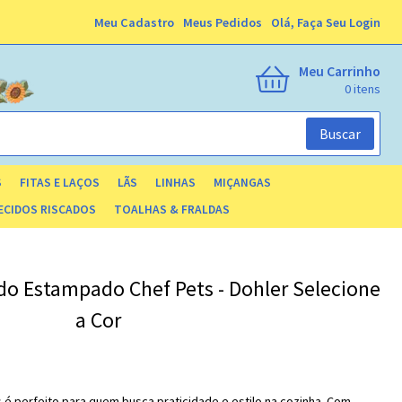
Meu Cadastro
Meus Pedidos
Olá,
Faça Seu Login
Meu Carrinho
0
Buscar
S
FITAS E LAÇOS
LÃS
LINHAS
MIÇANGAS
ECIDOS RISCADOS
TOALHAS & FRALDAS
do Estampado Chef Pets - Dohler
Selecione
a Cor
 é perfeito para quem busca praticidade e estilo na cozinha. Com