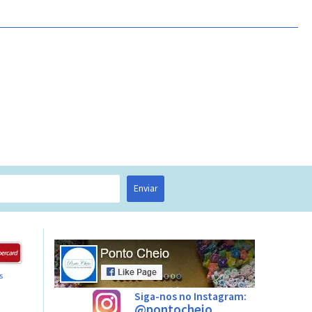
Enviar
s
Siga-nos no Instagram:
@pontocheio_