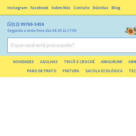
Instagram
Facebook
Sobre Nós
Contato
Dúvidas
Blog
(12) 99769-5456
Segunda a sexta-feira das 08:30 às 17:00
NOVIDADES
AGULHAS
TRICÔ E CROCHÊ
AMIGURUMI
ARM
ESTOJ
PANO DE PRATO
PINTURA
SACOLA ECOLÓGICA
TEC
TECIDO TRICOLINE 
TECIDO 