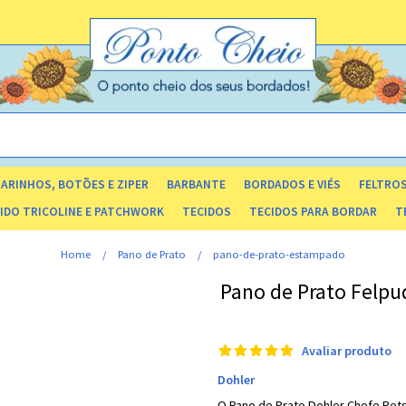
ARINHOS, BOTÕES E ZIPER
BARBANTE
BORDADOS E VIÉS
FELTRO
OS E CAIXAS ORGANIZADORAS
LACINHOS E FLORZINHA DE CETIM
IDO TRICOLINE E PATCHWORK
TECIDOS
TECIDOS PARA BORDAR
T
LISO 40 FIOS
DE TRAMAS E TEXTURAS
TOALHA COM RISCO - ROSTO/BANHO
Home
Pano de Prato
pano-de-prato-estampado
Pano de Prato Felpu
Avaliar produto
Dohler
O Pano de Prato Dohler Chefe Pets