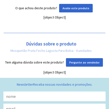
O que achou deste produto?
Avalie este produto
[object Object]
Dúvidas sobre o produto
Mosquetão Prata Fecho Lagosta Para Bolsa - 4 unidades
Tem alguma dúvida sobre este produto?
Pergunte ao vendedor
[object Object]
Newsletter
Receba nossas novidades e promoções.