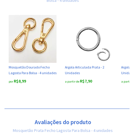
Bolsa - 4 unidades
Mosquetão Dourado Fecho
Argola Articulada Prata - 2
Argola A
Lagosta Para Bolsa - 4 unidades
Unidades
Unidad
R$8,99
R$7,90
por
a partir de
a partir 
Avaliações do produto
Mosquetão Prata Fecho Lagosta Para Bolsa - 4 unidades