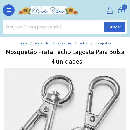
0
Buscar
Home
Armarinhos, Botões e Ziper
fechos
mosquetao
Mosquetão Prata Fecho Lagosta Para Bolsa
- 4 unidades