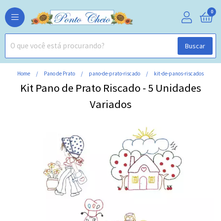
0
Buscar
Home
Pano de Prato
pano-de-prato-riscado
kit-de-panos-riscados
Kit Pano de Prato Riscado - 5 Unidades
Variados