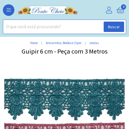
0
Buscar
Home
Armarinhos, Botões e Ziper
rendas
Guipir 6 cm - Peça com 3 Metros