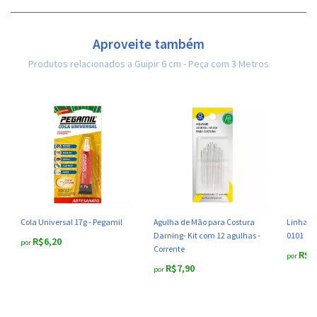
Aproveite também
Produtos relacionados a Guipir 6 cm - Peça com 3 Metros
Cola Universal 17g - Pegamil
Agulha de Mão para Costura
Linha de
Darning- Kit com 12 agulhas -
0101
R$6,20
por
Corrente
R$5
por
R$7,90
por