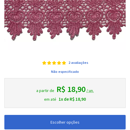
2 avaliações
Não especificado
R$ 18,90
a partir de
/ un.
1x de R$ 18,90
em até
Escolher opções