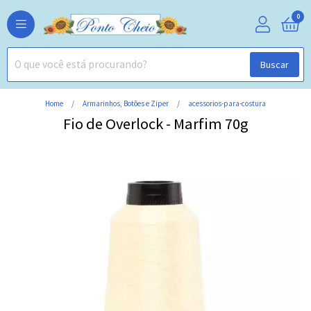
0
Buscar
Home
Armarinhos, Botões e Ziper
acessorios-para-costura
Fio de Overlock - Marfim 70g