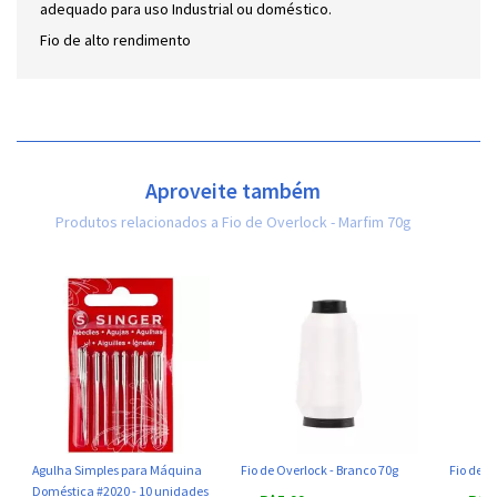
adequado para uso Industrial ou doméstico.
Fio de alto rendimento
Aproveite também
Produtos relacionados a Fio de Overlock - Marfim 70g
Agulha Simples para Máquina
Fio de Overlock - Branco 70g
Fio de O
Doméstica #2020 - 10 unidades