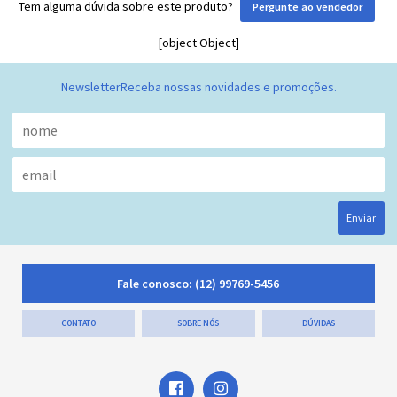
Tem alguma dúvida sobre este produto?
Pergunte ao vendedor
[object Object]
Newsletter
Receba nossas novidades e promoções.
Enviar
Fale conosco:
(12) 99769-5456
CONTATO
SOBRE NÓS
DÚVIDAS