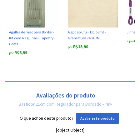
Agulha de mão para Bordar -
Algodão Cru - 1x1,58mt -
Linha M
Kit com 6 agulhas - Tapestry -
Gramatura 240 G/ML
a partir 
Coats
R$15,90
por
R$8,99
por
Avaliações do produto
Bastidor 21cm com Regulador para Bordado - Pink
O que achou deste produto?
Avalie este produto
[object Object]