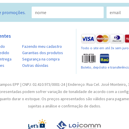
e promoções.
entes
ido
Fazendo meu cadastro
Todo o site em até 3x sem juro
edido
Garantias dos produtos
entrega
Segurança na compra
ões
Outras dúvidas
Boleto, depósito e transferênci
Campos EPP | CNPJ: 02.410.973/0001-24 | Endereço: Rua Cel. José Monteiro,
 apresentadas podem sofrer variação de tonalidade de acordo com a conf
enquanto durar o estoque. Os preços apresentados são válidos para pagame
sujeitas a análise e confirmação de dados.