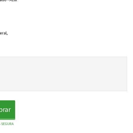
eral,
rar