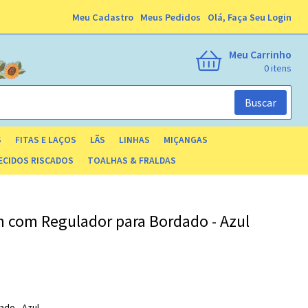
Meu Cadastro
Meus Pedidos
Olá,
Faça Seu Login
Meu Carrinho
0
Buscar
S
FITAS E LAÇOS
LÃS
LINHAS
MIÇANGAS
ECIDOS RISCADOS
TOALHAS & FRALDAS
m com Regulador para Bordado - Azul
ado - Azul