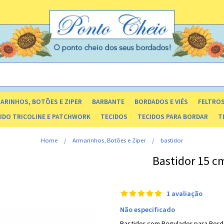
ARINHOS, BOTÕES E ZIPER
BARBANTE
BORDADOS E VIÉS
FELTRO
OS E CAIXAS ORGANIZADORAS
LACINHOS E FLORZINHA DE CETIM
IDO TRICOLINE E PATCHWORK
TECIDOS
TECIDOS PARA BORDAR
T
LISO 40 FIOS
DE TRAMAS E TEXTURAS
TOALHA COM RISCO - ROSTO/BANHO
Home
Armarinhos, Botões e Ziper
bastidor
Bastidor 15 c
1 avaliação
Não especificado
Bastidor com Regulador para Bord