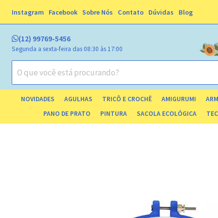
Instagram
Facebook
Sobre Nós
Contato
Dúvidas
Blog
(12) 99769-5456
Segunda a sexta-feira das 08:30 às 17:00
NOVIDADES
AGULHAS
TRICÔ E CROCHÊ
AMIGURUMI
ARM
ESTOJ
PANO DE PRATO
PINTURA
SACOLA ECOLÓGICA
TEC
TECIDO TRICOLINE 
TECIDO 