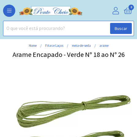
0
Buscar
Home
Fitas e Laços
meia-de-seda
arame
Arame Encapado - Verde N° 18 ao N° 26