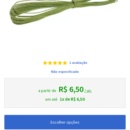
1 avaliação
Não especificado
R$ 6,50
a partir de
/ un.
1x de R$ 6,50
em até
Escolher opções