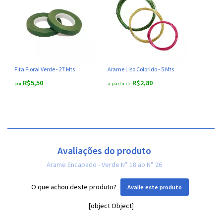
Fita Floral Verde - 27 Mts
Arame Liso Colorido - 5 Mts
R$5,50
R$2,80
por
a partir de
Avaliações do produto
Arame Encapado - Verde N° 18 ao N° 26
O que achou deste produto?
Avalie este produto
[object Object]